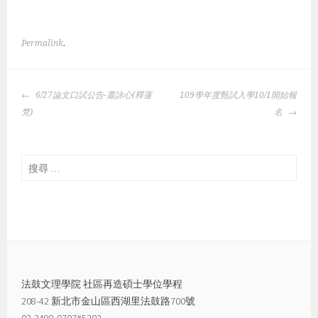
Permalink
.
POST
6/27論文口試公告-蕭詠心(釋蓮
109學年度甄試入學10/1開始報
NAVIGATION
梵)
名
搜
尋：
法鼓文理學院 社區再造碩士學位學程
208-42 新北市金山區西湖里法鼓路700號